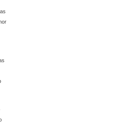
ras
mor
as
o
o
o