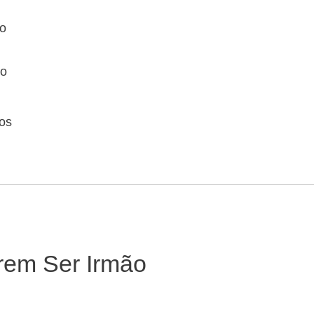
ro
jo
os
rem Ser Irmão