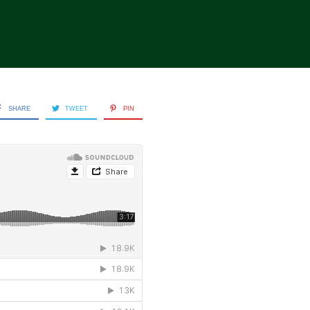
SHARE
TWEET
PIN