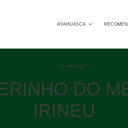
AYAHUASCA
RECOMEN
by
Nandan
ERINHO DO M
IRINEU