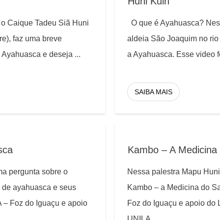
Huni Kuin
o Caique Tadeu Siã Huni
O que é Ayahuasca? Nesse
re), faz uma breve
aldeia São Joaquim no rio
u Ayahuasca e deseja
...
a Ayahuasca. Esse video fo
SAIBA MAIS
sca
Kambo – A Medicina
a pergunta sobre o
Nessa palestra Mapu Huni
a de ayahuasca e seus
Kambo – a Medicina do Sap
A – Foz do Iguaçu e apoio
Foz do Iguaçu e apoio do 
UNILA
...