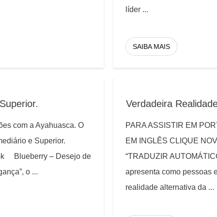
líder
...
SAIBA MAIS
Superior.
Verdadeira Realidad
sões com a Ayahuasca. O
PARA ASSISTIR EM PO
mediário e Superior.
EM INGLÊS CLIQUE NO
-k Blueberry – Desejo de
“TRADUZIR AUTOMÁTICO”
gança”, o
...
apresenta como pessoas e 
realidade alternativa da
...