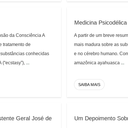
Medicina Psicodélica
nsão da Consciência A
A partir de um breve res
e tratamento de
mais madura sobre as subs
e substâncias conhecidas
e no cérebro humano. Com
 (“ecstasy”),
...
amazônica ayahuasca
...
SAIBA MAIS
stente Geral José de
Um Depoimento Sobr