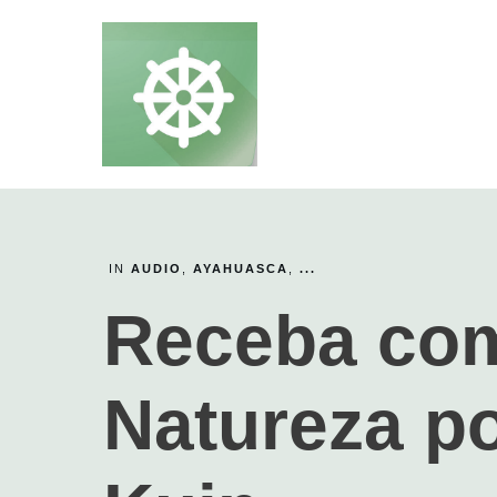
IN
AUDIO
,
AYAHUASCA
,
...
Receba com
Natureza po