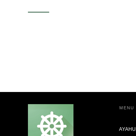
MENU
AYAHU