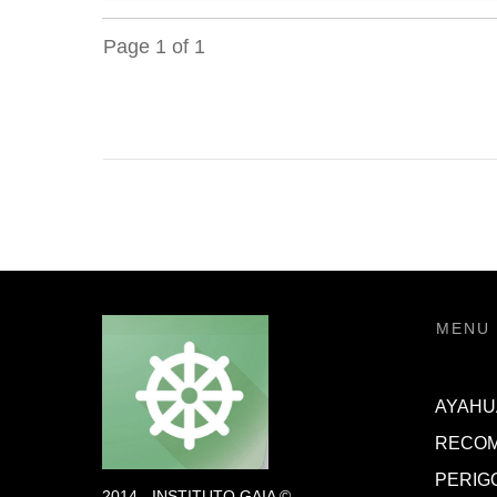
Page
1
of
1
MENU
AYAHU
RECO
PERIG
2014 - INSTITUTO GAIA ©